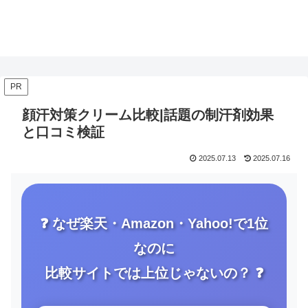
PR
顔汗対策クリーム比較|話題の制汗剤効果
と口コミ検証
2025.07.13
2025.07.16
❓ なぜ楽天・Amazon・Yahoo!で1位
なのに
比較サイトでは上位じゃないの？ ❓