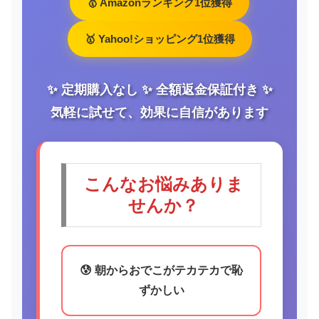
🥇 Amazonランキング1位獲得
🥇 Yahoo!ショッピング1位獲得
✨ 定期購入なし ✨ 全額返金保証付き ✨
気軽に試せて、効果に自信があります
こんなお悩みありま
せんか？
😰 朝からおでこがテカテカで恥
ずかしい