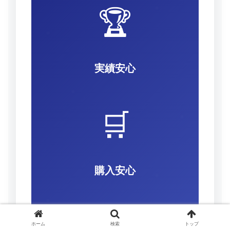
🏆
実績安心
🛒
購入安心
💰
ホーム
検索
トップ