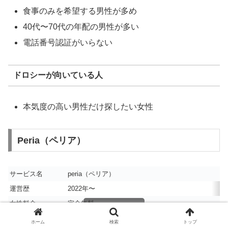
食事のみを希望する男性が多め
40代〜70代の年配の男性が多い
電話番号認証がいらない
ドロシーが向いている人
本気度の高い男性だけ探したい女性
Peria（ペリア）
サービス名
peria（ペリア）
運営歴
2022年〜
女性料金
完全無料
男性料金 （税込）
1ヶ月プラン：8,800円/月 3ヶ月プラン：7,000円/月 
ホーム
検索
トップ