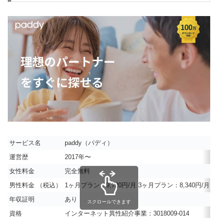
サービス名
paddy（パディ）
運営歴
2017年〜
女性料金
完全無料
男性料金 （税込）
1ヶ月プラン：9,720円/月 3ヶ月プラン：8,340円/月 
年収証明
あり
スクロールできます
資格
インターネット異性紹介事業：3018009-014