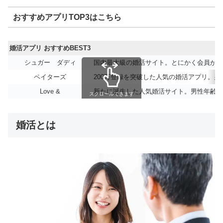
おすすめアプリTOP3はこちら
婚活アプリ おすすめBEST3
シュガー ダディ
国内最大級の婚活サイト。とにかく会員が多
ペイターズ
200万登録を突破した人気の婚活アプリ。
Love &
新たに誕生した人気婚活サイト。男性年齢層
スクロールできます
婚活とは