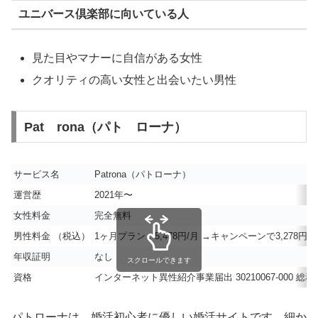
ユニバース倶楽部に向いている人
見た目やマナーに自信がある女性
クオリティの高い女性と出会いたい男性
Pat rona（パト ローナ）
サービス名
Patrona（パトローナ）
運営歴
2021年〜
女性料金
完全無料
男性料金 （税込）
1ヶ月プラン：5,478円/月 →
キャンペーンで3,278円/
年収証明
なし
スクロールできます
資格
インターネット異性紹介事業届出 30210067-000 総務省 第
パトローナは、婚活初心者に優しい婚活サイトです。細か