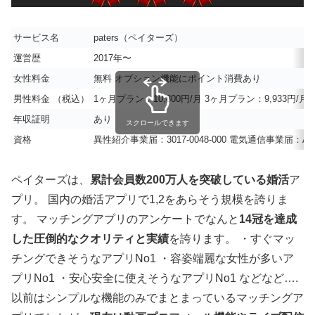
サービス名
paters（ペイターズ）
運営歴
2017年〜
女性料金
無料 オプション機能にポイント消費あり
男性料金 （税込）
1ヶ月プラン：10,800円/月 3ヶ月プラン：9,933円/月 6
年収証明
あり
スクロールできます
資格
異性紹介事業届：3017-0048-000 電気通信事業届：A-30
ペイターズは、
累計会員数200万人を突破している婚活
ア
プリ。 国内の婚活アプリで1,2をあらそう規模を誇りま
す。 マッチングアプリのアンケートでなんと
14冠を達成
した圧倒的なクオリティと実績
を誇ります。 ・すぐマッ
チングできそうなアプリNo1 ・容姿端麗な女性が多いア
プリNo1 ・安心安全に使えそうなアプリNo1 などなど….
以前はシンプルな機能のみでまとまっているマッチングア