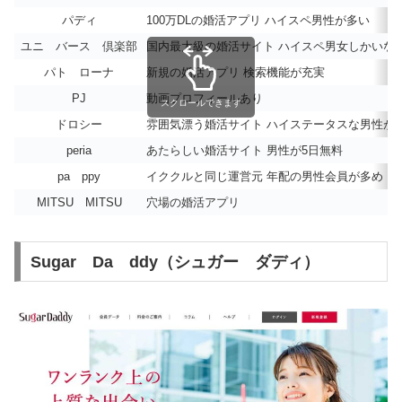
パディ
100万DLの婚活アプリ ハイスペ男性が多い
ユニ バース 倶楽部
国内最大級の婚活サイト ハイスペ男女しかいな
パト ローナ
新規の婚活アプリ 検索機能が充実
PJ
動画プロフィールあり
スクロールできます
ドロシー
雰囲気漂う婚活サイト ハイステータスな男性が
peria
あたらしい婚活サイト 男性が5日無料
pa ppy
イククルと同じ運営元 年配の男性会員が多め
MITSU MITSU
穴場の婚活アプリ
Sugar Da ddy（シュガー ダディ）