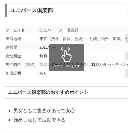
ユニバース倶楽部
サービス名
ユニバ ース 倶楽部
出店地域
東京（渋谷、新宿、池袋）、札幌、仙台、新潟、大宮
運営歴
2011年〜
女性料金
無料
男性料金 （税込）
スタンダードクラス
入会金：33,000円 セッティング費：
スクロールできます
年収証明
あり
ユニバース倶楽部のおすすめポイント
男女ともに審査があって安心
顔出しなしで活動できる