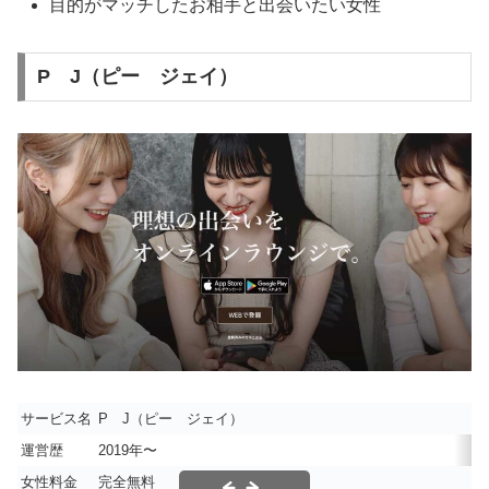
目的がマッチしたお相手と出会いたい女性
P J（ピー ジェイ）
サービス名
P J（ピー ジェイ）
運営歴
2019年〜
女性料金
完全無料